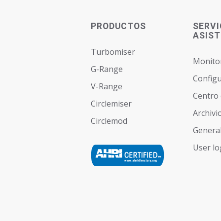
PRODUCTOS
SERVI
ASIST
Turbomiser
Monito
G-Range
Configu
V-Range
Centro
Circlemiser
Archivi
Circlemod
General
User lo