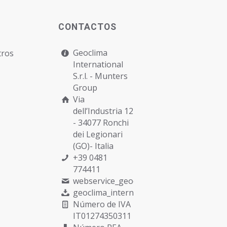
CONTACTOS
Geoclima
tros
International
S.r.l. -
Munters
Group
Via
dell’Industria 12
- 34077 Ronchi
dei Legionari
(GO)- Italia
+39 0481
774411
webservice_geoclima@munters.com
geoclima_international@pec.it
Número de IVA
IT01274350311