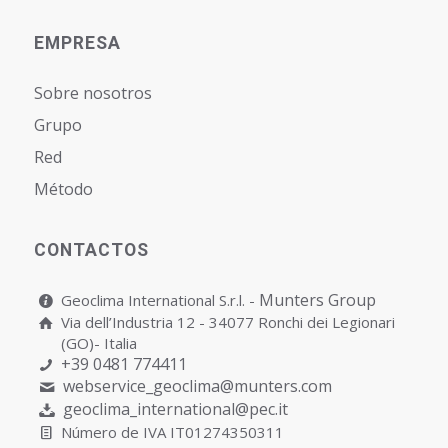
EMPRESA
Sobre nosotros
Grupo
Red
Método
CONTACTOS
Munters Group
Geoclima International S.r.l. -
Via dell’Industria 12 - 34077 Ronchi dei Legionari
(GO)- Italia
+39 0481 774411
webservice_geoclima@munters.com
geoclima_international@pec.it
Número de IVA IT01274350311