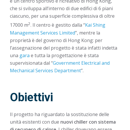
è un centro sportivo e ricreativo di Hong Kong,
che si sviluppa all’interno di due edifici di 6 piani
ciascuno, per una superficie complessiva di oltre
2
17000 m
. Il centro è gestito dalla “
Kai Shing
Management Services Limited
”, mentre la
proprietà è del governo di Hong Kong: per
l’assegnazione del progetto è stata infatti indetta
una
gara
e tutta la progettazione è stata
supervisionata dal “
Government Electrical and
Mechanical Services Department
”.
Obiettivi
Il progetto ha riguardato la sostituzione delle
unità esistenti con due
nuovi chiller con sistema
di recupero di calore
. I chiller dovevano essere