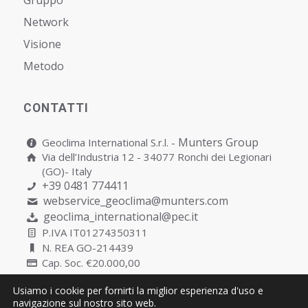
Network
Visione
Metodo
CONTATTI
Munters Group
Geoclima International S.r.l. -
Via dell’Industria 12 - 34077 Ronchi dei Legionari
(GO)- Italy
+39 0481 774411
webservice_geoclima@munters.com
geoclima_international@pec.it
P.IVA IT01274350311
N. REA GO-214439
Cap. Soc. €20.000,00
Usiamo i cookie per fornirti la miglior esperienza d'uso e
navigazione sul nostro sito web.