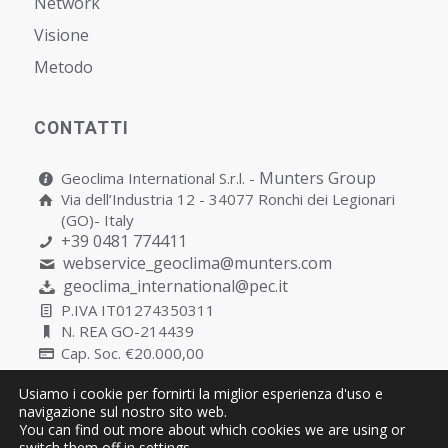
Network
Visione
Metodo
CONTATTI
Munters Group
Geoclima International S.r.l. -
Via dell’Industria 12 - 34077 Ronchi dei Legionari
(GO)- Italy
+39 0481 774411
webservice_geoclima@munters.com
geoclima_international@pec.it
P.IVA IT01274350311
N. REA GO-214439
Cap. Soc. €20.000,00
Usiamo i cookie per fornirti la miglior esperienza d'uso e
navigazione sul nostro sito web.
You can find out more about which cookies we are using or
Copyright © Geoclima International S.r.l. Unipersonale | P.IVA
switch them off in
settings
.