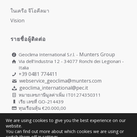
ในเครือ จีโอคีลมา
Vision
รายชื่อผู้ติดต่อ
Munters Group
Geoclima International S.r.l. -
Via dell’Industria 12 - 34077 Ronchi dei Legionari -
Italia
+39 0481 774411
webservice_geoclima@munters.com
geoclima_international@pec.it
หมายเลขภาษีมูลค่าเพิ่ม IT01274350311
เรีย เลขที่ GO-214439
ทุนเรือนหุ้น €20.000,00
We are using cookies to give you the best experience on our
website.
You can find out more about which cookies we are using or
Copyright © Geoclima International S.r.l. Unipersonale | P.IVA
switch them off in
settings
.