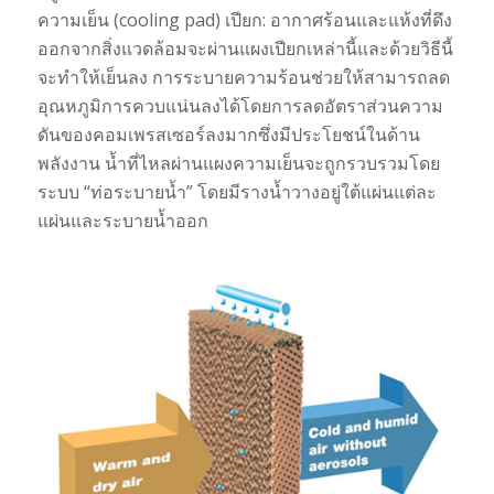
ความเย็น (cooling pad) เปียก: อากาศร้อนและแห้งที่ดึง
ออกจากสิ่งแวดล้อมจะผ่านแผงเปียกเหล่านี้และด้วยวิธีนี้
จะทำให้เย็นลง การระบายความร้อนช่วยให้สามารถลด
อุณหภูมิการควบแน่นลงได้โดยการลดอัตราส่วนความ
ดันของคอมเพรสเซอร์ลงมากซึ่งมีประโยชน์ในด้าน
พลังงาน น้ำที่ไหลผ่านแผงความเย็นจะถูกรวบรวมโดย
ระบบ “ท่อระบายน้ำ” โดยมีรางน้ำวางอยู่ใต้แผ่นแต่ละ
แผ่นและระบายน้ำออก