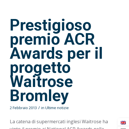
Prestigioso
premio ACR
Awards per il
progetto
Waitrose
Bromley
/
2 Febbraio 2013
in
Ultime notizie
La catena di supermercati inglesi Waitrose ha
vinto il premio ai National ACR Awards nella