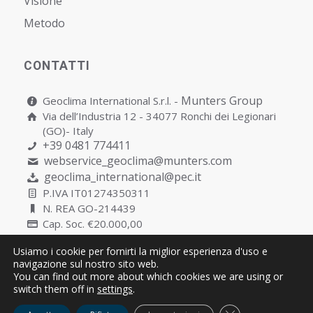
Visione
Metodo
CONTATTI
Munters Group
Geoclima International S.r.l. -
Via dell’Industria 12 - 34077 Ronchi dei Legionari
(GO)- Italy
+39 0481 774411
webservice_geoclima@munters.com
geoclima_international@pec.it
P.IVA IT01274350311
N. REA GO-214439
Cap. Soc. €20.000,00
Usiamo i cookie per fornirti la miglior esperienza d'uso e
navigazione sul nostro sito web.
You can find out more about which cookies we are using or
Copyright © Geoclima International S.r.l. Unipersonale | P.IVA
switch them off in
settings
.
IT01274350311
Close GDPR Cooki