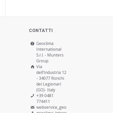
CONTATTI
Geoclima
International
S.r.l. -
Munters
Group
Via
dell’Industria 12
- 34077 Ronchi
dei Legionari
(GO)- Italy
+39 0481
774411
webservice_geoclima@munters.com