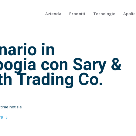
Azienda
Prodotti
Tecnologie
Applic
ario in
ogia con Sary &
h Trading Co.
ltime notizie
re