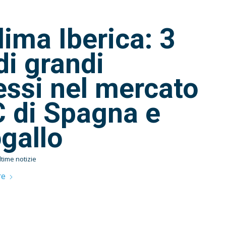
ima Iberica: 3
di grandi
ssi nel mercato
 di Spagna e
gallo
ltime notizie
re