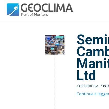
Semin
Camb
Manit
Ltd
/
8 Febbraio 2023
in
U
Continua a legge