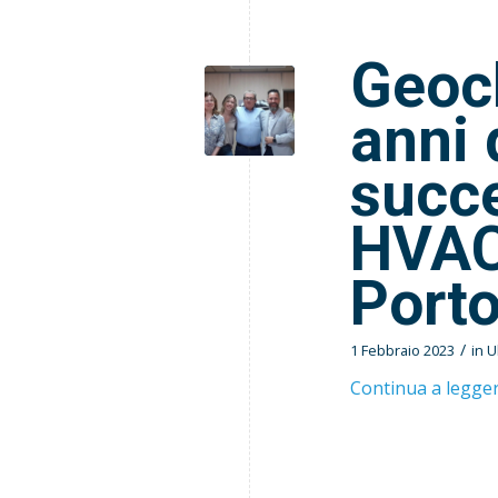
Geocl
anni 
succe
HVAC
Porto
/
1 Febbraio 2023
in
U
Continua a legge