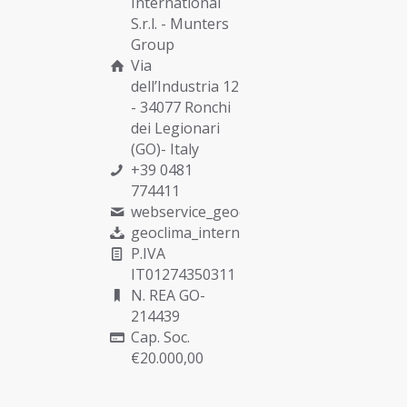
International
S.r.l. -
Munters
Group
Via
dell’Industria 12
- 34077 Ronchi
dei Legionari
(GO)- Italy
+39 0481
774411
webservice_geoclima@munters.com
geoclima_international@pec.it
P.IVA
IT01274350311
N. REA GO-
214439
Cap. Soc.
€20.000,00