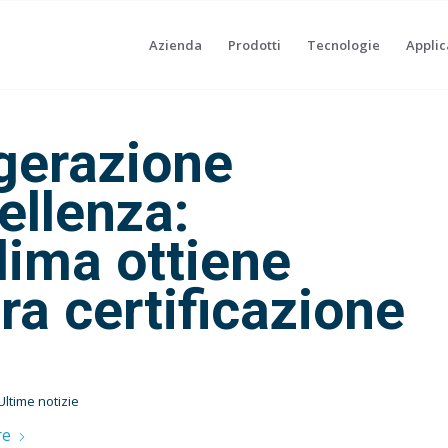
Azienda
Prodotti
Tecnologie
Applic
gerazione
ellenza:
ima ottiene
tra certificazione
Ultime notizie
re