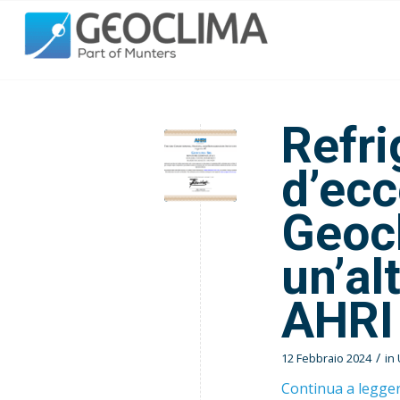
Refri
d’ecc
Geocl
un’al
AHRI
/
12 Febbraio 2024
in
Continua a legge