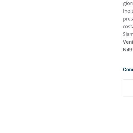
gior
Inol
pres
cost
Siam
Veni
N49 
Cond