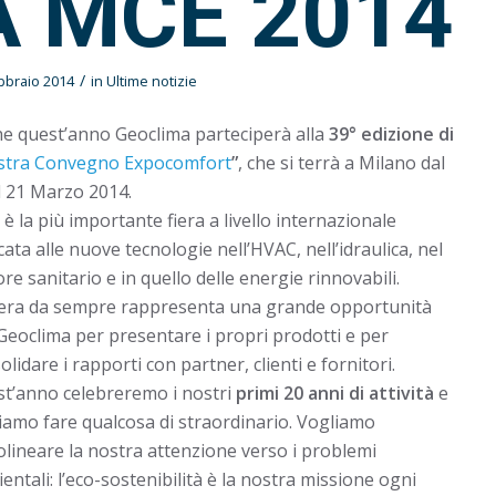
A MCE 2014
/
bbraio 2014
in
Ultime notizie
e quest’anno Geoclima parteciperà alla
39° edizione di
tra Convegno Expocomfort
”
, che si terrà a Milano dal
l 21 Marzo 2014.
è la più importante fiera a livello internazionale
cata alle nuove tecnologie nell’HVAC, nell’idraulica, nel
ore sanitario e in quello delle energie rinnovabili.
iera da sempre rappresenta una grande opportunità
Geoclima per presentare i propri prodotti e per
olidare i rapporti con partner, clienti e fornitori.
t’anno celebreremo i nostri
primi 20 anni di attività
e
iamo fare qualcosa di straordinario. Vogliamo
olineare la nostra attenzione verso i problemi
entali: l’eco-sostenibilità è la nostra missione ogni