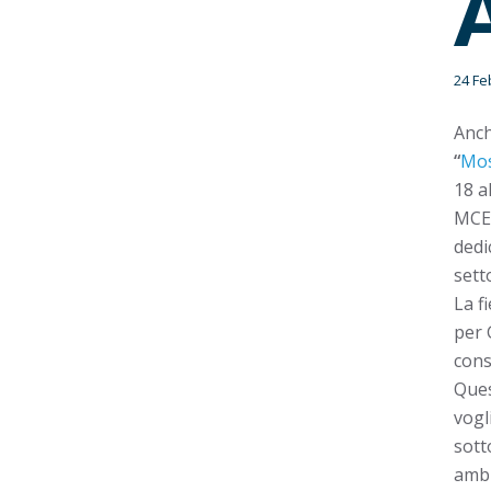
24 Fe
Anch
“
Mos
18 a
MCE 
dedi
sett
La f
per 
cons
Ques
vogl
sott
ambi