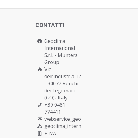
CONTATTI
Geoclima
International
S.r.l. -
Munters
Group
Via
dell’Industria 12
- 34077 Ronchi
dei Legionari
(GO)- Italy
+39 0481
774411
webservice_geoclima@munters.com
geoclima_international@pec.it
P.IVA