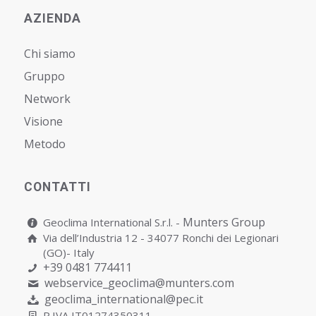
AZIENDA
Chi siamo
Gruppo
Network
Visione
Metodo
CONTATTI
Munters Group
Geoclima International S.r.l. -
Via dell’Industria 12 - 34077 Ronchi dei Legionari
(GO)- Italy
+39 0481 774411
webservice_geoclima@munters.com
geoclima_international@pec.it
P.IVA IT01274350311