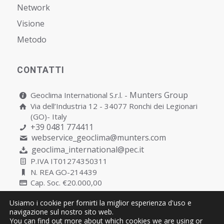
Network
Visione
Metodo
CONTATTI
Munters Group
Geoclima International S.r.l. -
Via dell’Industria 12 - 34077 Ronchi dei Legionari
(GO)- Italy
+39 0481 774411
webservice_geoclima@munters.com
geoclima_international@pec.it
P.IVA IT01274350311
N. REA GO-214439
Cap. Soc. €20.000,00
Usiamo i cookie per fornirti la miglior esperienza d'uso e
navigazione sul nostro sito web.
You can find out more about which cookies we are using or