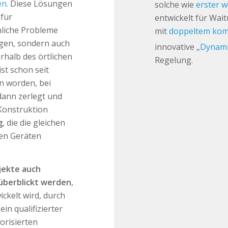
en
. Diese Lösungen
solche wie
erster w
 für
entwickelt für Wait
nliche Probleme
mit
doppeltem komb
tigen, sondern auch
innovative „
Dynami
rhalb des örtlichen
Regelung.
st schon seit
n worden, bei
dann zerlegt und
Konstruktion
g
, die die gleichen
ren Geräten
jekte auch
überblickt werden
,
kelt wird, durch
in qualifizierter
orisierten