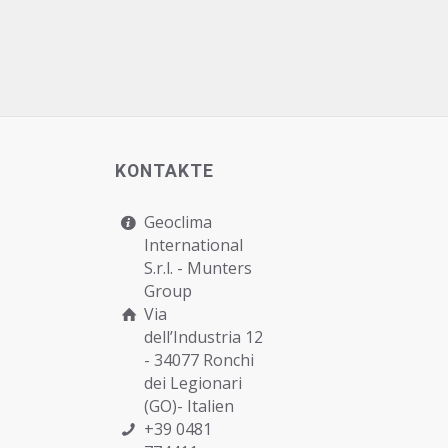
KONTAKTE
Geoclima
International
S.r.l. -
Munters
Group
Via
dell’Industria 12
- 34077 Ronchi
dei Legionari
(GO)- Italien
+39 0481