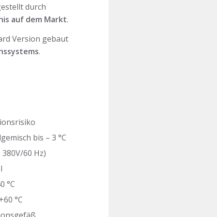
estellt durch
tnis auf dem Markt
.
ard Version gebaut
onssystems
.
ionsrisiko
emisch bis – 3 °C
. 380V/60 Hz)
l
0 °C
+60 °C
sionsgefäß