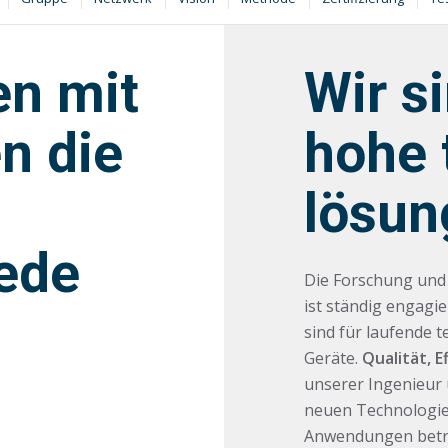
en mit
Wir s
n die
hohe 
lösun
jede
Die Forschung und 
ist ständig engagi
sind für laufende 
Geräte.
Qualität, E
unserer Ingenieur
neuen Technologie
Anwendungen betref