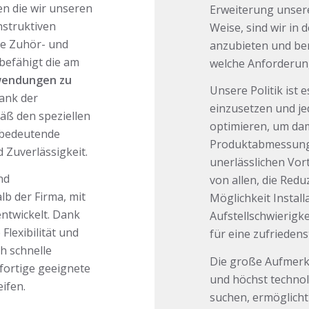
en die wir unseren
Erweiterung unsere
struktiven
Weise, sind wir in 
se Zuhör- und
anzubieten und be
befähigt die am
welche Anforderun
nwendungen zu
Unsere Politik ist
dank der
einzusetzen und j
äß den speziellen
optimieren, um dam
 bedeutende
Produktabmessunge
 Zuverlässigkeit.
unerlässlichen Vor
nd
von allen, die Red
b der Firma, mit
Möglichkeit Instal
entwickelt. Dank
Aufstellschwierigke
lexibilität und
für eine zufrieden
h schnelle
Die große Aufmerk
fortige geeignete
und höchst techno
ifen.
suchen, ermöglich