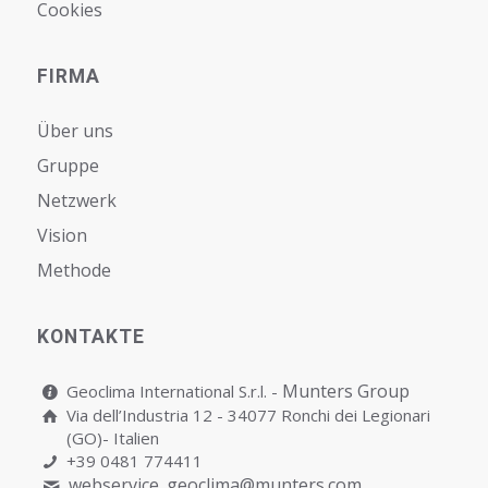
Cookies
FIRMA
Über uns
Gruppe
Netzwerk
Vision
Мethode
KONTAKTE
Munters Group
Geoclima International S.r.l. -
Via dell’Industria 12 - 34077 Ronchi dei Legionari
(GO)- Italien
+39 0481 774411
webservice_geoclima@munters.com