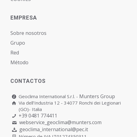
EMPRESA
Sobre nosotros
Grupo
Red
Método
CONTACTOS
Munters Group
Geoclima International S.r.l. -
Via dell’Industria 12 - 34077 Ronchi dei Legionari
(GO)- Italia
+39 0481 774411
webservice_geoclima@munters.com
geoclima_international@pec.it
Número de IVA IT01274350311