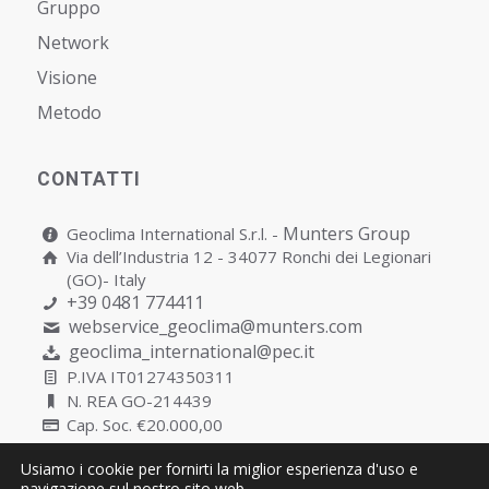
Gruppo
Network
Visione
Metodo
CONTATTI
Munters Group
Geoclima International S.r.l. -
Via dell’Industria 12 - 34077 Ronchi dei Legionari
(GO)- Italy
+39 0481 774411
webservice_geoclima@munters.com
geoclima_international@pec.it
P.IVA IT01274350311
N. REA GO-214439
Cap. Soc. €20.000,00
Usiamo i cookie per fornirti la miglior esperienza d'uso e
navigazione sul nostro sito web.