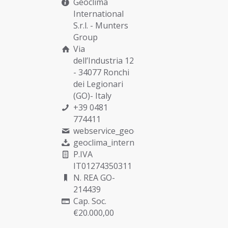
Geoclima
International
S.r.l. -
Munters
Group
Via
dell’Industria 12
- 34077 Ronchi
dei Legionari
(GO)- Italy
+39 0481
774411
webservice_geoclima@munters.com
geoclima_international@pec.it
P.IVA
IT01274350311
N. REA GO-
214439
Cap. Soc.
€20.000,00