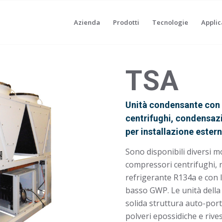
Azienda
Prodotti
Tecnologie
Applic
TSA
Unità condensante con
centrifughi, condensazio
per installazione ester
Sono disponibili diversi mo
compressori centrifughi, r
refrigerante R134a e con 
basso GWP. Le unità dell
solida struttura auto-port
polveri epossidiche e rive