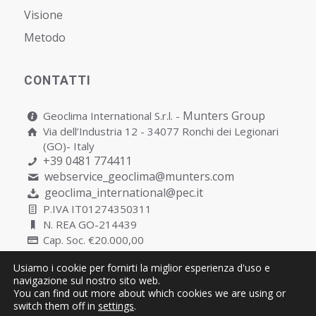
Visione
Metodo
CONTATTI
Munters Group
Geoclima International S.r.l. -
Via dell’Industria 12 - 34077 Ronchi dei Legionari
(GO)- Italy
+39 0481 774411
webservice_geoclima@munters.com
geoclima_international@pec.it
P.IVA IT01274350311
N. REA GO-214439
Cap. Soc. €20.000,00
Usiamo i cookie per fornirti la miglior esperienza d'uso e
navigazione sul nostro sito web.
You can find out more about which cookies we are using or
Copyright © Geoclima International S.r.l. Unipersonale | P.IVA
switch them off in
settings
.