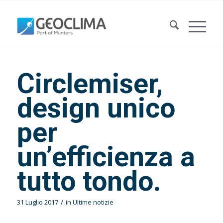
Circlemiser,
design unico
per
un’efficienza a
tutto tondo.
/
31 Luglio 2017
in
Ultime notizie