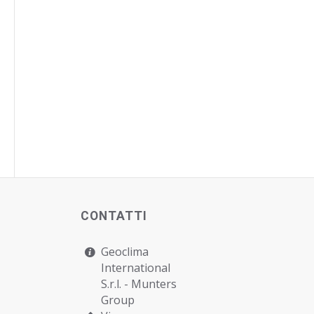
CONTATTI
Geoclima
International
S.r.l. -
Munters
Group