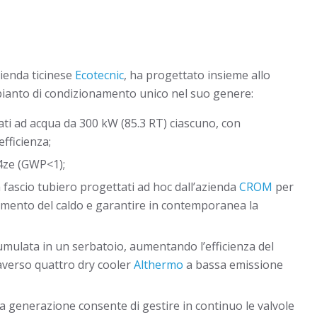
zienda ticinese
Ecotecnic
, ha progettato insieme allo
pianto di condizionamento unico nel suo genere:
ti ad acqua da 300 kW (85.3 RT) ciascuno, con
fficienza;
4ze (GWP<1);
 fascio tubiero progettati ad hoc dall’azienda
CROM
per
timento del caldo e garantire in contemporanea la
umulata in un serbatoio, aumentando l’efficienza del
raverso quattro dry cooler
Althermo
a bassa emissione
ima generazione consente di gestire in continuo le valvole