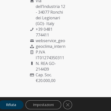
Via
dell’Industria 12
- 34077 Ronchi
dei Legionari
(GO)- Italy
+39 0481
774411
webservice_geoclima@munters.com
geoclima_international@pec.it
P.IVA
IT01274350311
N. REA GO-
214439
Cap. Soc.
€20.000,00
Close GDPR Cookie Banne
Rifiuta
Impostazioni
Privacy
Cookies
Politica della Qualità