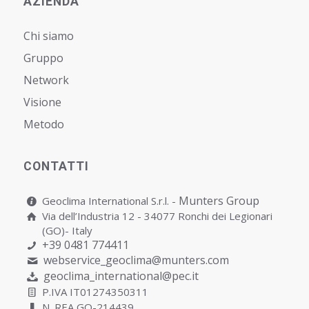
AZIENDA
Chi siamo
Gruppo
Network
Visione
Metodo
CONTATTI
Munters Group
Geoclima International S.r.l. -
Via dell’Industria 12 - 34077 Ronchi dei Legionari
(GO)- Italy
+39 0481 774411
webservice_geoclima@munters.com
geoclima_international@pec.it
P.IVA IT01274350311
N. REA GO-214439