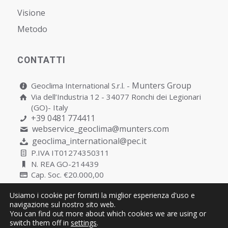
Visione
Metodo
CONTATTI
Munters Group
Geoclima International S.r.l. -
Via dell’Industria 12 - 34077 Ronchi dei Legionari
(GO)- Italy
+39 0481 774411
webservice_geoclima@munters.com
geoclima_international@pec.it
P.IVA IT01274350311
N. REA GO-214439
Cap. Soc. €20.000,00
Usiamo i cookie per fornirti la miglior esperienza d'uso e
navigazione sul nostro sito web.
You can find out more about which cookies we are using or
Copyright © Geoclima International S.r.l. Unipersonale | P.IVA
switch them off in
settings
.