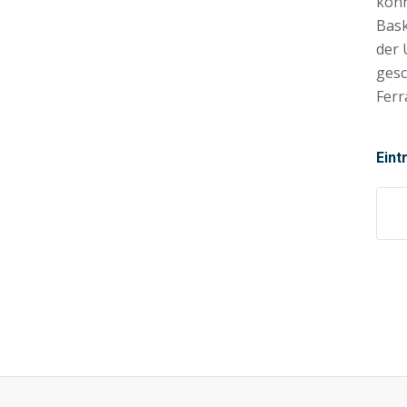
könn
Bask
der 
gesc
Ferr
Eint