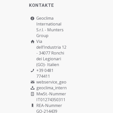
KONTAKTE
Geoclima
International
S.r.l. -
Munters
Group
Via
dell’Industria 12
- 34077 Ronchi
dei Legionari
(GO)- Italien
+39 0481
774411
webservice_geoclima@munters.com
geoclima_international@pec.it
MwSt.-Nummer
IT01274350311
REA-Nummer
GO-214439