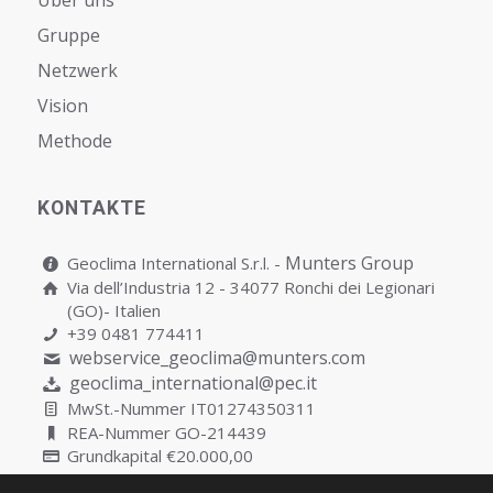
Über uns
Gruppe
Netzwerk
Vision
Мethode
KONTAKTE
Munters Group
Geoclima International S.r.l. -
Via dell’Industria 12 - 34077 Ronchi dei Legionari
(GO)- Italien
+39 0481 774411
webservice_geoclima@munters.com
geoclima_international@pec.it
MwSt.-Nummer IT01274350311
REA-Nummer GO-214439
Grundkapital €20.000,00