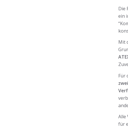
Die 
ein 
“Kom
kons
Mit 
Grun
ATE
Zuve
Für 
zwe
Verf
verb
ande
Alle
für 