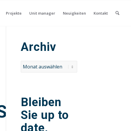
Projekte
Unit manager
Neuigkeiten
Kontakt
Archiv
Bleiben
SWERK
Sie up to
date,