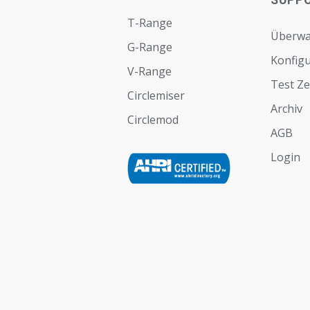
SUPP
T-Range
Überw
G-Range
Konfigu
V-Range
Test Z
Circlemiser
Archiv
Circlemod
AGB
Login