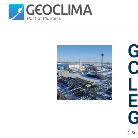
L
E
2. Se