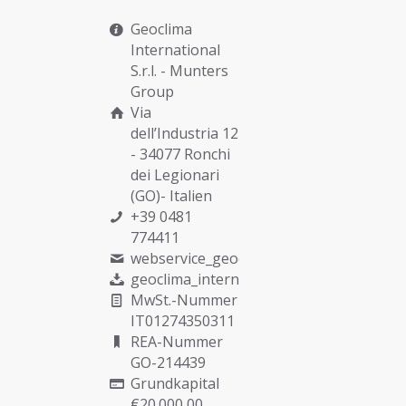
Geoclima
International
S.r.l. -
Munters
Group
Via
dell’Industria 12
- 34077 Ronchi
dei Legionari
(GO)- Italien
+39 0481
774411
webservice_geoclima@munters.com
geoclima_international@pec.it
MwSt.-Nummer
IT01274350311
REA-Nummer
GO-214439
Grundkapital
€20.000,00