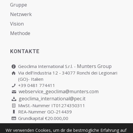
Gruppe
Netzwerk
Vision
Мethode
KONTAKTE
Munters Group
Geoclima International S.r.l. -
Via dell’Industria 12 - 34077 Ronchi dei Legionari
(GO)- Italien
+39 0481 774411
webservice_geoclima@munters.com
geoclima_international@pec.it
MwSt.-Nummer IT01274350311
REA-Nummer GO-214439
Grundkapital €20.000,00
Wir verwenden Cookies, um dir die bestmögliche Erfahrung auf