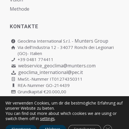
Мethode
KONTAKTE
Munters Group
Geoclima International S.r.l. -
Via dell’Industria 12 - 34077 Ronchi dei Legionari
(GO)- Italien
+39 0481 774411
webservice_geoclima@munters.com
geoclima_international@pec.it
MwSt.-Nummer IT01274350311
REA-Nummer GO-214439
Grundkapital €20.000,00
Wir verwenden Cookies, um dir die bestmögliche Erfahrung auf
unserer Website zu bieten.
You can find out more about which cookies we are using or
Copyright © Geoclima International S.r.l. Unipersonale | P.IVA
switch them off in
settings
.
IT01274350311
GDPR Cooki