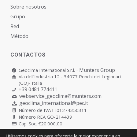
Sobre nosotros
Grupo
Red
Método
CONTACTOS
Munters Group
Geoclima International S.r.l. -
Via dell’Industria 12 - 34077 Ronchi dei Legionari
(GO)- Italia
+39 0481 774411
webservice_geoclima@munters.com
geoclima_international@pec.it
Número de IVA IT01274350311
Número REA GO-214439
Cap. Soc. €20.000,00
Utilizamos cookies para ofrecerte la mejor experiencia en