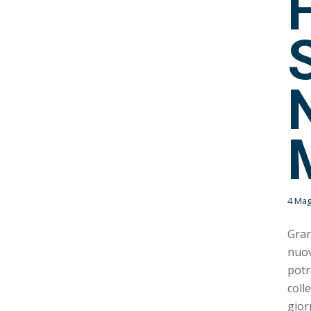
4 Mag
Gran
nuo
potr
coll
gior