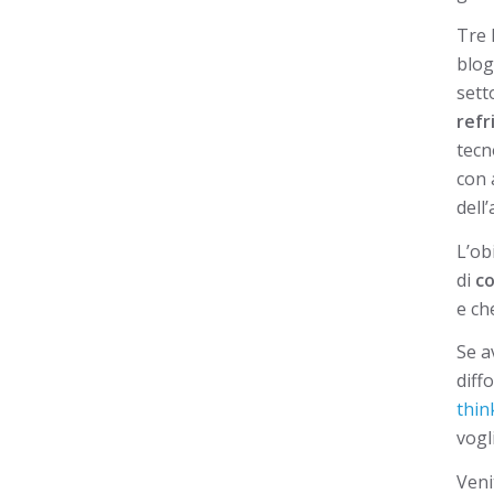
Tre 
blog
sett
refr
tecn
con 
dell
L’ob
di
co
e ch
Se a
diff
thi
vogl
Veni