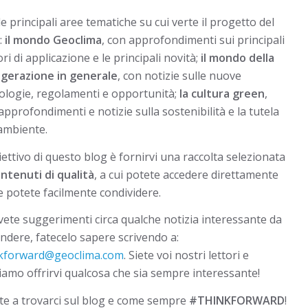
le principali aree tematiche su cui verte il progetto del
:
il mondo Geoclima
, con approfondimenti sui principali
ori di applicazione e le principali novità;
il mondo della
igerazione in generale
, con notizie sulle nuove
ologie, regolamenti e opportunità;
la cultura green
,
approfondimenti e notizie sulla sostenibilità e la tutela
’ambiente.
iettivo di questo blog è fornirvi una raccolta selezionata
ntenuti di qualità
, a cui potete accedere direttamente
e potete facilmente condividere.
vete suggerimenti circa qualche notizia interessante da
ondere, fatecelo sapere scrivendo a:
nkforward@geoclima.com
. Siete voi nostri lettori e
iamo offrirvi qualcosa che sia sempre interessante!
te a trovarci sul blog e come sempre
#THINKFORWARD
!