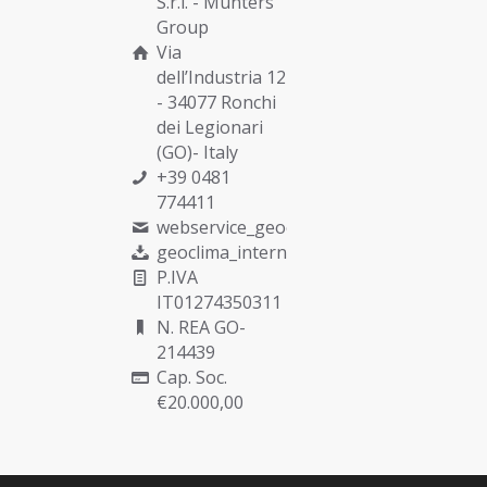
S.r.l. -
Munters
Group
Via
dell’Industria 12
- 34077 Ronchi
dei Legionari
(GO)- Italy
+39 0481
774411
webservice_geoclima@munters.com
geoclima_international@pec.it
P.IVA
IT01274350311
N. REA GO-
214439
Cap. Soc.
€20.000,00