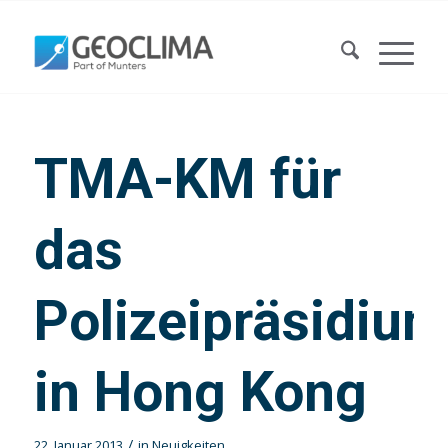
TMA-KM für
das
Polizeipräsidiu
in Hong Kong
/
22. Januar 2013
in
Neuigkeiten