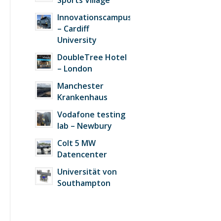
Sports Village
Innovationscampus
– Cardiff
University
DoubleTree Hotel
– London
Manchester
Krankenhaus
Vodafone testing
lab – Newbury
Colt 5 MW
Datencenter
Universität von
Southampton