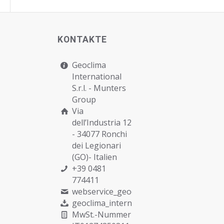
KONTAKTE
Geoclima
International
S.r.l. -
Munters
Group
Via
dell’Industria 12
- 34077 Ronchi
dei Legionari
(GO)- Italien
+39 0481
774411
webservice_geoclima@munters.com
geoclima_international@pec.it
MwSt.-Nummer