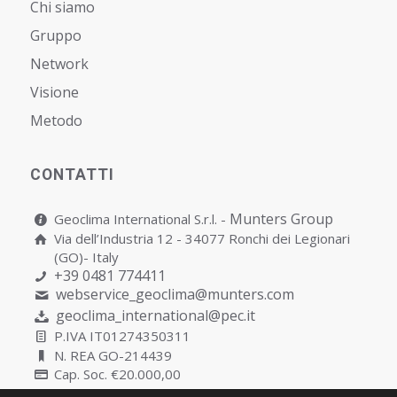
Chi siamo
Gruppo
Network
Visione
Metodo
CONTATTI
Munters Group
Geoclima International S.r.l. -
Via dell’Industria 12 - 34077 Ronchi dei Legionari
(GO)- Italy
+39 0481 774411
webservice_geoclima@munters.com
geoclima_international@pec.it
P.IVA IT01274350311
N. REA GO-214439
Cap. Soc. €20.000,00