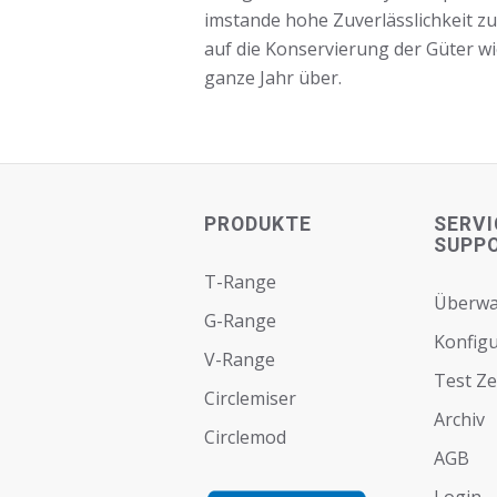
imstande hohe Zuverlässlichkeit z
auf die Konservierung der Güter wi
ganze Jahr über.
PRODUKTE
SERVI
SUPP
T-Range
Überw
G-Range
Konfigu
V-Range
Test Z
Circlemiser
Archiv
Circlemod
AGB
Login