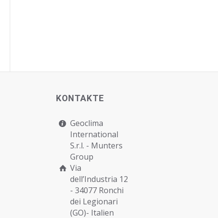
KONTAKTE
Geoclima
International
S.r.l. -
Munters
Group
Via
dell’Industria 12
- 34077 Ronchi
dei Legionari
(GO)- Italien