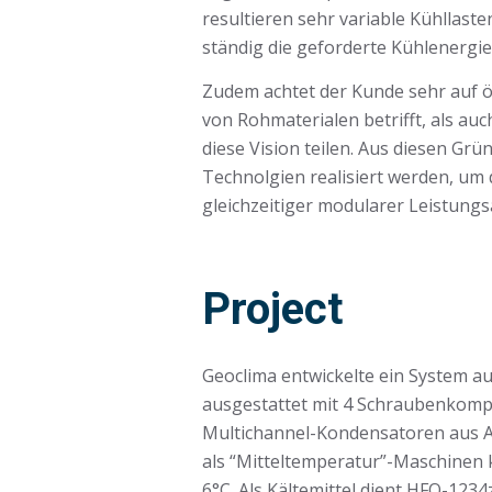
resultieren sehr variable Kühllast
ständig die geforderte Kühlenergie
Zudem achtet der Kunde sehr auf ök
von Rohmaterialen betrifft, als auc
diese Vision teilen. Aus diesen Gr
Technolgien realisiert werden, um
gleichzeitiger modularer Leistung
Project
Geoclima entwickelte ein System au
ausgestattet mit 4 Schraubenkomp
Multichannel-Kondensatoren aus A
als “Mitteltemperatur”-Maschinen 
6°C. Als Kältemittel dient HFO-123